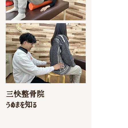
三快整骨院
うぬまを知る
健康なからだを取り戻す１