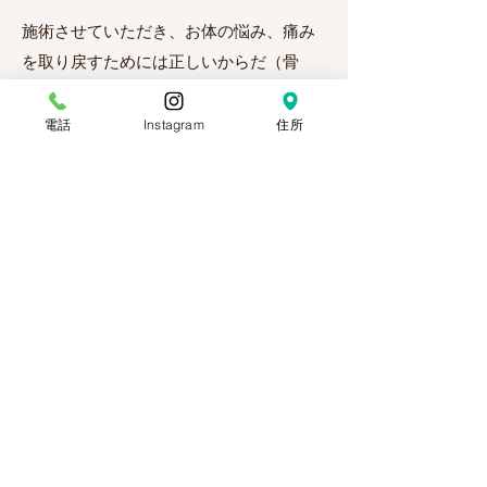
施術させていただき、お体の悩み、痛み
を取り戻すためには正しいからだ
（骨
盤・背骨
・筋肉など
のバランス呼吸）の
状態にし、正しいからだの使い方を覚え
電話
Instagram
住所
ていく
ことが必要だと感じました。
そのために必要な施術や運動のご提供を
させていただく事でみなさまの健康によ
りそえる
ことができればと思っていま
す。
更に詳しく